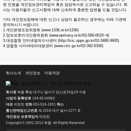
련 민원을 개인정보관리책임자 혹은 담당부서로 신고하실 수 있습니다. 회
사는 이용자들의 신고사항에 대해 신속하게 충분한 답변을 드릴 것입니다.
기타 개인정보침해에 대한 신고나 상담이 필요하신 경우에는 아래 기관에
문의하시기 바랍니다.
1.개인분쟁조정위원회 (
www.1336.or.kr/1336)
2.정보보호마크인증위원회 (
www.eprivacy.or.kr/02-580-0533~4)
3.대검찰청 인터넷범죄수사센터 (
http://icic.sppo.go.kr/02-3480-3600)
4.경찰청 사이버테러대응센터 (
www.ctrc.go.kr/02-392-0330)
회사소개
개인정보
이용약관
회사명
북콜
주소
대구시 달서구 당산로24길19 지층
사업자 등록번호
104-95-04982
대표
박정한
전화
053-524-1651
팩스
통신판매업신고번호
제 2019-대구 달서-1277 호
개인정보 보호책임자
박정한
Copyright © 2001-2013 북콜. All Rights Reserved.